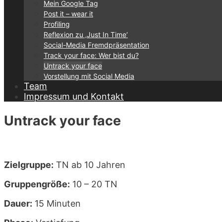
Mein Google Tag
Post it – wear it
Profiling
Reflexion zu ‚Just In Time‘
Social-Media Fremdpräsentation
Track your face: Wer bist du?
Untrack your face
Vorstellung mit Social Media
Team
Impressum und Kontakt
Untrack your face
Zielgruppe:
TN ab 10 Jahren
Gruppengröße:
10 – 20 TN
Dauer:
15 Minuten