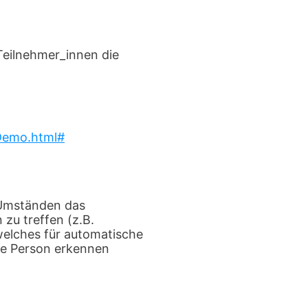
Teilnehmer_innen die
Demo.html#
 Umständen das
zu treffen (z.B.
 welches für automatische
die Person erkennen