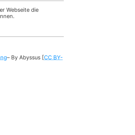
er Webseite die
önnen.
png
– By Abyssus [
CC BY-